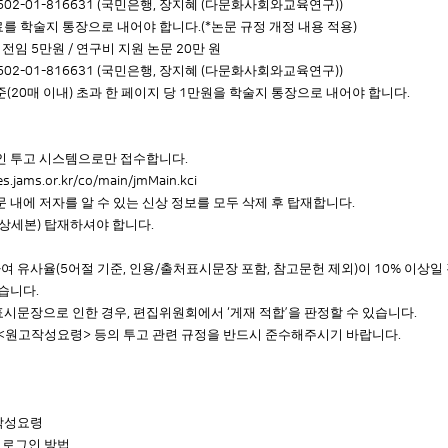
국민은행
장지혜
다문화사회와교육연구
602-01-816631 (
,
(
))
를 학술지 통장으로 내어야 합니다
논문 규정 개정 내용 적용
.(*
)
비전임
만원
연구비 지원 논문
만 원
5
/
20
국민은행
장지혜
다문화사회와교육연구
602-01-816631 (
,
(
))
준
매 이내
초과 한 페이지 당
만원을 학술지 통장으로 내어야 합니다
(20
)
1
.
인 투고 시스템으로만 접수합니다
.
s.jams.or.kr/co/main/jmMain.kci
 내에 저자를 알 수 있는 신상 정보를 모두 삭제 후 탑재합니다
.
상세본
탑재하셔야 합니다
)
.
여 유사율
어절 기준
인용
출처표시문장 포함
참고문헌 제외
이
이상일
(5
,
/
,
)
10%
있습니다
.
표시문장으로 인한 경우
편집위원회에서
게재 적합
을 판정할 수 있습니다
,
‘
’
.
원고작성요령
등의 투고 관련 규정을 반드시 준수해주시기 바랍니다
<
>
.
작성요령
 로그인 방법