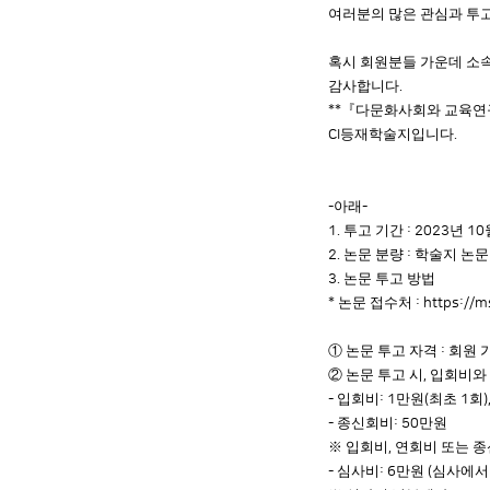
여러분의 많은 관심과 투
혹시 회원분들 가운데 소
감사합니다
.
『
다문화사회와 교육연
**
등재학술지입니다
CI
.
아래
-
-
투고 기간
년
1.
: 2023
10
논문 분량
학술지 논문
2.
:
논문 투고 방법
3.
논문 접수처
*
:
https://m
①
논문 투고 자격
회원 
:
②
논문 투고 시
입회비와
,
입회비
만원
최초
회
-
: 1
(
1
)
종신회비
만원
-
: 50
※
입회비
연회비 또는 
,
심사비
만원
심사에서
-
: 6
(