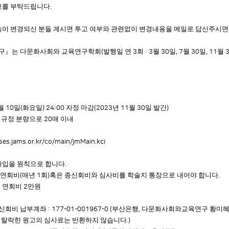
고를 부탁드립니다
.
속이 변경되신 분들 계시면 투고 여부와 관련없이 변경내용을 메일로 답신주시
구
』
는 다문화사회와 교육연구학회
발행일 연
회
월
일
월
일
월
(
3
: 3
30
, 7
30
, 11
월
일
화요일
자정 마감
년
월
일 발간
10
(
) 24:00
(2023
11
30
)
 규정 분량으로
매 이내
20
ses.jams.or.kr/co/main/jmMain.kci
가입을 원칙으로 합니다
.
 연회비
매년
회
혹은 종신회비와 심사비를 학술지 통장으로 내어야 합니다
(
1
)
.
연회비
만원
,
2
종신회비 납부계좌
부산은행
다문화사회와교육연구 황미
: 177-01-001967-0 (
,
 탈락한 원고의 심사료는 반환하지 않습니다
.)