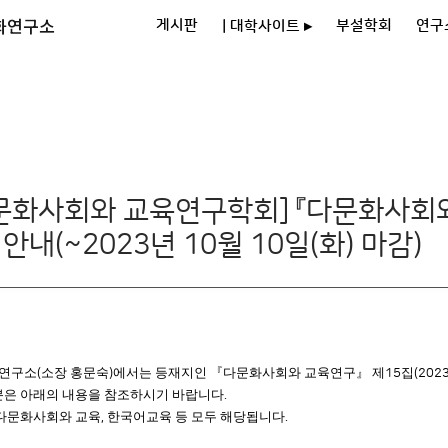
화연구소
게시판
부설학회
연구
| 대학사이트 ▸
문화사회와 교육연구학회] 『다문화사회와
안내(~2023년 10월 10일(화) 마감)
연구소
소장 홍문숙
에서는 등재지인
『
다문화사회와 교육연구
』
제
집
(
)
15
(2023
분은 아래의 내용을 참조하시기 바랍니다
.
다문화사회와 교육
한국어교육 등 모두 해당됩니다
,
.