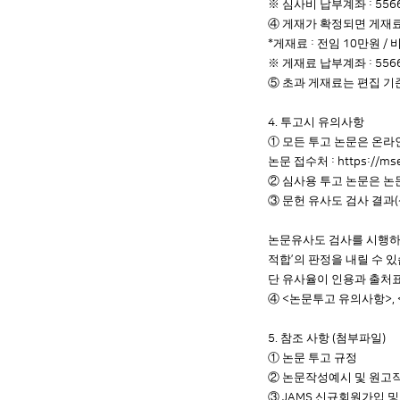
※
심사비 납부계좌
: 556
④
게재가 확정되면 게재료
게재료
전임
만원
*
:
10
/
※
게재료 납부계좌
: 556
⑤
초과 게재료는 편집 기
투고시 유의사항
4.
①
모든 투고 논문은 온라
논문 접수처
:
https://mse
②
심사용 투고 논문은 논문
③
문헌 유사도 검사 결과
(
논문유사도 검사를 시행하
적합
의 판정을 내릴 수 
’
단 유사율이 인용과 출처
④
논문투고 유의사항
<
>, 
참조 사항
첨부파일
5.
(
)
①
논문 투고 규정
②
논문작성예시 및 원고
③
신규회원가입 및
JAMS