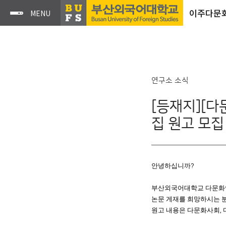
이주다문
연구소 소식
[등재지][다
집 원고 모집 
안녕하십니까
?
부산외국어대학교 다문화
논문 게재를 희망하시는 
원고 내용은 다문화사회
,