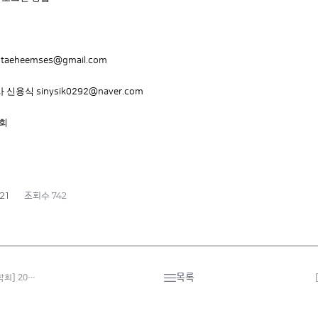
호
taeheemses@gmail.com
사 신용식
sinysik0292@naver.com
회
21
742
조회수
목록
회] 20…