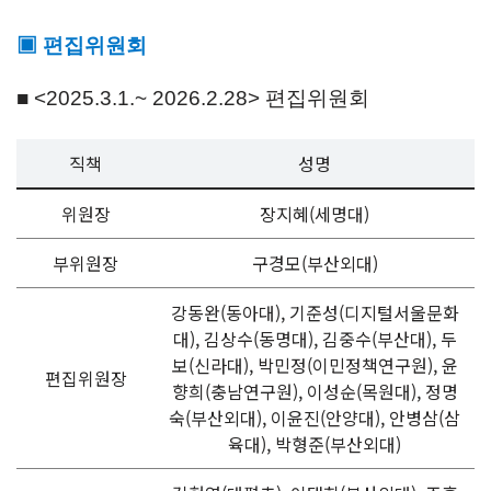
▣
편집위원회
■
<2025.3.1.~ 2026.2.28> 편집위원회
직책
성명
위원장
장지혜(세명대)
부위원장
구경모(부산외대)
강동완(동아대), 기준성(디지털서울문화
대), 김상수(동명대), 김중수(부산대), 두
보(신라대), 박민정(이민정책연구원), 윤
편집위원장
향희(충남연구원), 이성순(목원대), 정명
숙(부산외대), 이윤진(안양대), 안병삼(삼
육대), 박형준(부산외대)